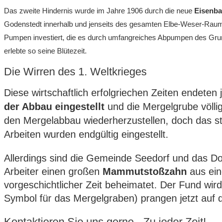
Das zweite Hindernis wurde im Jahre 1906 durch die neue
Eisenba
Godenstedt innerhalb und jenseits des gesamten Elbe-Weser-Raum
Pumpen
investiert
, die
es
durch
umfangreiches
Abpumpen des Gru
erlebte
so
seine Blütezeit.
Die Wirren des 1. Weltkrieges
Die
se wirtschaftlich erfolgriechen
Zeiten endeten j
der Abbau eingestellt
und die Mergelgrube völli
den Mergelabbau wiederherzustellen, doch das 
Arbeiten wurden endgültig eingestellt.
Allerdings sind die Gemeinde Seedorf und das D
Arbeiter einen großen
Mammutstoßzahn
aus ei
vorgeschichtlicher Zeit beheimatet. Der Fund wi
Symbol für das Mergelgraben) prangen jetzt auf
Kontaktieren Sie uns gerne - Zu jeder Zeit!