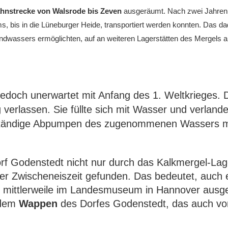
hnstrecke von Walsrode bis Zeven
ausgeräumt. Nach zwei Jahren 
s, bis in die Lüneburger Heide, transportiert werden konnten. Das
ndwassers
ermöglichten,
auf
an weiteren Lagerstätten
des Mergels
a
edoch unerwartet mit Anfang des 1. Weltkrieges. D
g
verlassen
. Sie füllte sich mit Wasser und verlan
ständige Abpumpen des zugenommenen Wassers mac
orf Godenstedt nicht nur durch das Kalkmergel-L
ner Zwischeneiszeit gefunden. Das bedeutet,
auch
rd mittlerweile im Landesmuseum in Hannover ausge
 dem
Wappen
des Dorfes Godenstedt, das auch v