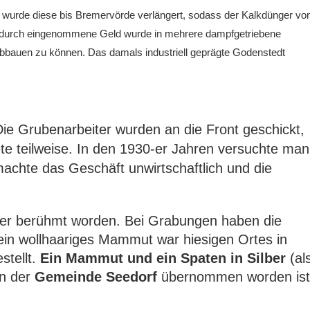
wurde diese bis Bremervörde verlängert, sodass
der
Kalkdünger vo
 dadurch eingenommene Geld wurde
in
mehrere dampfgetriebene
bbauen
zu können
. Das damals industriell geprägte Godenstedt
ie Grubenarbeiter wurden an die Front geschickt,
dete teilweise. In den 1930-er Jahren versuchte man
hte das Geschäft unwirtschaftlich und die
ager berühmt worden. Bei Grabungen haben die
ein wollhaariges Mammut war hiesigen Ortes in
stellt.
Ein
Mammut
und ein Spaten in Silber
(al
on der
Gemeinde Seedorf
übernommen worden ist