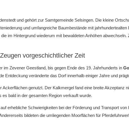
denstedt und gehört zur Samtgemeinde Selsingen. Die kleine Ortscha
teniederung und umfangreiche Baumbestände mit jahrhundertealten E
 die im Hintergrund wiederum mit bewaldeten Anhöhen abwechseln. 
Zeugen vorgeschichtlicher Zeit
er im Zevener Geestland, bis gegen Ende des 19. Jahrhunderts in
Go
de Entdeckung veränderte das Dorf
innerhalb
einige
r
Jahre und prägt
Ackerflächen genutzt. Der Kalkmergel fand eine breite Akzeptanz ni
 es bald in der gesamten Region verkauft wurde.
 auf erhebliche Schwierigkeiten bei der Förderung und Transport vo
Andererseits bildeten die umliegenden Moorflächen für Pferdefuhrwe