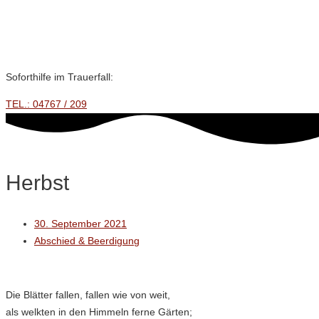
Zum
Wir suchen Unterstützung!
Inhalt
springen
Soforthilfe im Trauerfall:
TEL.: 04767 / 209
Herbst
30. September 2021
Abschied & Beerdigung
Die Blätter fallen, fallen wie von weit,
als welkten in den Himmeln ferne Gärten;