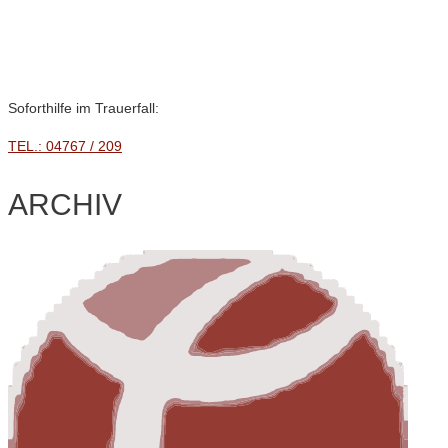
Zum
Wir suchen Unterstützung!
Inhalt
springen
Soforthilfe im Trauerfall:
TEL.: 04767 / 209
ARCHIV